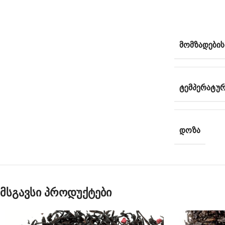
ᲛᲝᲛᲖᲐᲓᲔᲑᲘ
ᲢᲔᲛᲞᲔᲠᲐᲢᲣ
ᲓᲝᲖᲐ
მსგავსი პროდუქტები