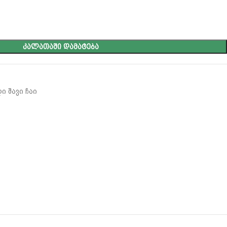
ᲙᲐᲚᲐᲗᲐᲨᲘ ᲓᲐᲛᲐᲢᲔᲑᲐ
 შავი ჩაი