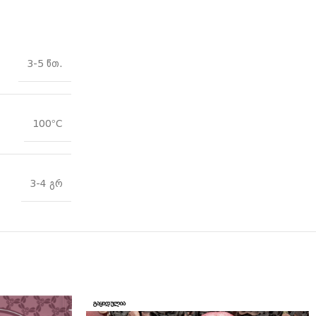
3-5 წთ.
100°C
3-4 გრ
ᲒᲐᲧᲘᲓᲣᲚᲘᲐ