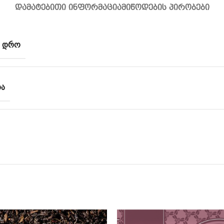
ᲓᲐᲛᲐᲢᲔᲑᲘᲗᲘ ᲘᲜᲤᲝᲠᲛᲐᲪᲘᲐ
ᲛᲘᲬᲝᲓᲔᲑᲘᲡ ᲞᲘᲠᲝᲑᲔᲑᲘ
Ს ᲓᲠᲝ
ᲠᲐ