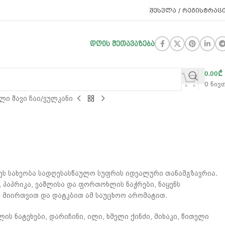
ᲨᲔᲡᲕᲚᲐ / ᲠᲔᲒᲘᲡᲢᲠᲐᲪ
ᲓᲦᲘᲡ ᲨᲔᲗᲐᲕᲐᲖᲔᲑᲐ
0.00
₾
0
ნივ
ი შავი ჩაი
ვულკანი
ეს სახეობა სადღესასწაულო სუფრის იდეალური თანამგზავრია.
ი, პაპრიკა, ვაშლისა და ფორთოხლის ნაჭრები, ნაყენს
. მიირთვით და დატკბით ამ საუცხოო არომატით.
ის ნატეხები, დარიჩინი, ილი, ხმელი ქინძი, მიხაკი, წითელი