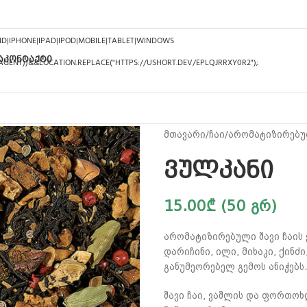
Ა
ᲙᲝᲜᲢᲐᲥᲢᲘ
მთავარი
ჩაი
არომატიზირებულ
ვულკანი
15.00
₾
(50 გრ)
არომატიზირებული შავი ჩაის 
დარიჩინი, ილი, მიხაკი, ქინძ
განუმეორებელ გემოს ანიჭებს
შავი ჩაი, ვაშლის და ფორთოხლ