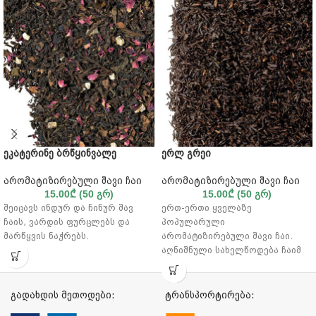
ეკატერინე ბრწყინვალე
ერლ გრეი
არომატიზირებული შავი ჩაი
არომატიზირებული შავი ჩაი
15.00
₾
(50 გრ)
15.00
₾
(50 გრ)
შეიცავს ინდურ და ჩინურ შავ
ერთ-ერთი ყველაზე
ჩაის, ვარდის ფურცლებს და
პოპულარული
მარწყვის ნაჭრებს.
არომატიზირებული შავი ჩაი.
აღნიშნული სახელწოდება ჩაიმ
მე-19 საუკუნეში მიიღო
დიპლომატ ჩარლზ გრეისგან,
რომელმაც ჩაის ეს სახეობა
გადახდის მეთოდები:
ტრანსპორტირება:
შემოიტანა ევროპაში. ლეგენდის