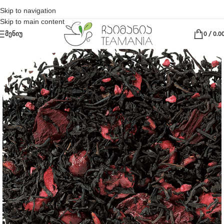
Skip to navigation
Skip to main content
ᲛᲔᲜᲘᲣ
0
/
0.0