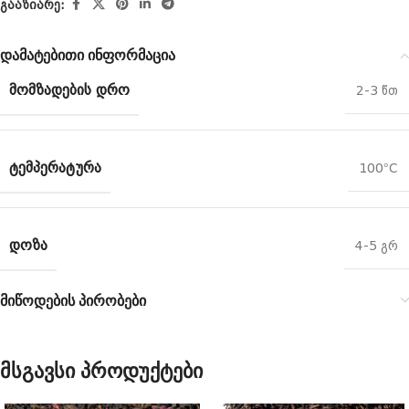
გააზიარე:
დამატებითი ინფორმაცია
ᲛᲝᲛᲖᲐᲓᲔᲑᲘᲡ ᲓᲠᲝ
2-3 წთ
ᲢᲔᲛᲞᲔᲠᲐᲢᲣᲠᲐ
100°C
ᲓᲝᲖᲐ
4-5 გრ
მიწოდების პირობები
მსგავსი პროდუქტები