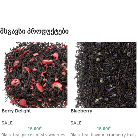
მსგავსი პროდუქტები
Berry Delight
Blueberry
SALE
SALE
15.00
₾
15.00
₾
Black tea, pieces of strawberries,
Black tea, flavour, cranberry fruit,