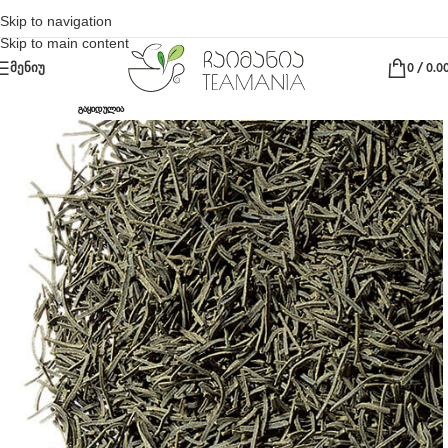
Skip to navigation
Skip to main content
ᲛᲔᲜᲘᲣ
0
/
0.0
ᲒᲐᲧᲘᲓᲣᲚᲘᲐ