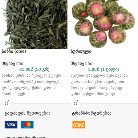
ბანჩა (ბიო)
ბურთულა
მწვანე ჩაი
მწვანე ჩაი
31.00
₾
(50 გრ)
5.00
₾
(1 ცალი)
ბანჩას ეძახიან "ყოველდღიურ
ხელით დახვეული ბურთულას
ჩაის", რომელსაც იაპონელები
ფორმის ჩინური მწვანე ჩაი,
ტრადიციულად ჭამის დროს
რომლის დასამზადებლად
მიირთმევენ.
გამოიყენება მხოლოდ
მსხვილფოთლოვანი ჩაი ბუჩქის
გაზაფხულზე მოკრეფილი ზედა
ქვედა ფოთლებისაგან მზადდება.
ფოთლები. ფოთლებს სათუთად
თანაბრად დამუშავებული
ახვევენ და შუაგულში უმატებენ
გადახდის მეთოდები:
ტრანსპორტირება:
ფოთოლი მოდუღების შემდეგ მის
კალენდულას, ჟასმინის ან
ნამდვილ ხარისხს გვიჩვენებს.
ქრიზანტემას ყვავილს. თითო
ჩაი მდიდარია მინერალებით, და
ბურთულას დახვევას 20-40 წუთი
შეიცავს 70% ნაკლებ კოფეინს
სჭირდება. დახვეულ ჩაის
სოციალური ქსელი: