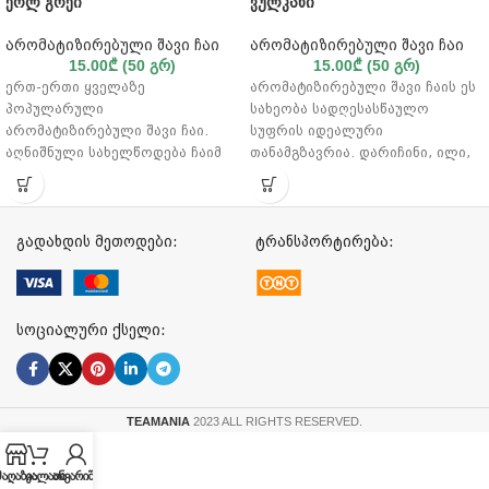
ერლ გრეი
ვულკანი
არომატიზირებული შავი ჩაი
არომატიზირებული შავი ჩაი
15.00
₾
(50 გრ)
15.00
₾
(50 გრ)
ერთ-ერთი ყველაზე
არომატიზირებული შავი ჩაის ეს
პოპულარული
სახეობა სადღესასწაულო
არომატიზირებული შავი ჩაი.
სუფრის იდეალური
აღნიშნული სახელწოდება ჩაიმ
თანამგზავრია. დარიჩინი, ილი,
მე-19 საუკუნეში მიიღო
მიხაკი, ქინძი, პაპრიკა, ვაშლისა
დიპლომატ ჩარლზ გრეისგან,
და ფორთოხლის ნაჭრები,
რომელმაც ჩაის ეს სახეობა
ნაყენს განუმეორებელ გემოს
შემოიტანა ევროპაში. ლეგენდის
ანიჭებს. მიირთვით და დატკბით
გადახდის მეთოდები:
ტრანსპორტირება:
თანახმად, ჩაის ფოთლები
ამ საუცხოო არომატით. შავი ჩაი,
ევროპაში გემით შემოჰქონდათ.
ვაშლის და ფორთოხლის
ძლიერი შტორმის დროს
ნატეხები, დარიჩინი, ილი, ხმელი
ბერგამოტის ზეთის კასრები
ქინძი, მიხაკი, წითელი წიწაკა,
სოციალური ქსელი:
გადაბრუნდა და ზეთი ჩაის
არომატი
ტომრებში ჩაიღვარა. ვინაიდან
ტვირთი ძვირადღირებული იყო,
მფლობელს მისი გადაყრა არ
TEAMANIA
2023 ALL RIGHTS RESERVED.
შეეძლო და ასე მოხვდა ჩაი
ბერგამოტის ზეთით გაყიდვაში.
მაღაზია
კალათა
ანგარიში
„გაფუჭებული“ ჩაი ინგლისელებს