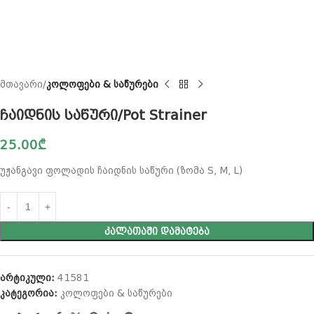
მთავარი
კოლოფები & საწურები
ჩაიდნის საწური/Pot Strainer
25.00
₾
უჟანგავი ფოლადის ჩაიდნის საწური (ზომა S, M, L)
ᲙᲐᲚᲐᲗᲐᲨᲘ ᲓᲐᲛᲐᲢᲔᲑᲐ
არტიკული:
41581
კატეგორია:
კოლოფები & საწურები