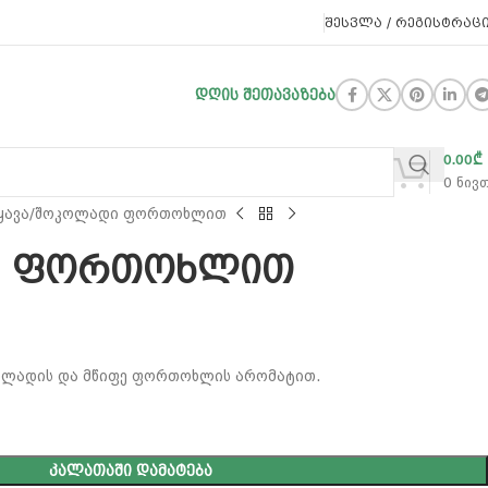
ᲨᲔᲡᲕᲚᲐ / ᲠᲔᲒᲘᲡᲢᲠᲐᲪ
ᲓᲦᲘᲡ ᲨᲔᲗᲐᲕᲐᲖᲔᲑᲐ
0.00
₾
0
ნივ
ყავა
შოკოლადი ფორთოხლით
ი ფორთოხლით
ოლადის და მწიფე ფორთოხლის არომატით.
ᲙᲐᲚᲐᲗᲐᲨᲘ ᲓᲐᲛᲐᲢᲔᲑᲐ