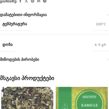
გააზიარე:
დამატებითი ინფორმაცია
ᲢᲔᲛᲞᲔᲠᲐᲢᲣᲠᲐ
100°C
ᲓᲝᲖᲐ
4-5 გრ
მიწოდების პირობები
მსგავსი პროდუქტები