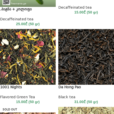
Decaffeinated tea
.პიტნა + კოლოფი
15.00
₾
(50 gr)
Decaffeinated tea
25.00
₾
(50 gr)
1001 Nights
Da Hong Pao
Flavored Green Tea
Black tea
15.00
₾
(50 gr)
31.00
₾
(50 gr)
SOLD OUT