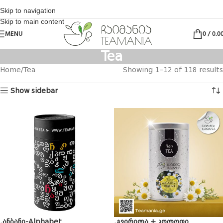
Skip to navigation
Skip to main content
MENU
0
/
0.0
Tea
Home
Tea
Showing 1–12 of 118 results
Show sidebar
.ანბანი-Alphabet
.გვირილა + კოლოფი